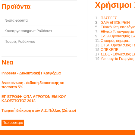
Χρήσιμοι
Προϊόντα
1.
ΠΑΣΕΓΕΣ
Νωπά φρούτα
3.
GAIA ΕΠΙΧΕΙΡΕΙΝ
5.
Εθνικό Κτηματολόγι
Κονσεργοποιημένα Ροδάκινα
7.
Εθνικό Τυπογραφείο
9.
ΕΛΓΑ Οργανισμός Ελ
11.
Ο καιρός σήμερα..
Πουρές Ροδάκινου
13.
Ο.Γ.Α. Οργανισμός 
15.
ΟΠΕΚΕΠΕ
17.
ΣΕΒΕ - Σύνδεσμος Ε
19.
Υπουργείο Γεωργίας
Νέα
Innoseta - Διαδικτυακή Πλατφόρμα
Ανακοίνωση - έκδοση διατακτικής σε
ποσοστό 5%
ΕΠΙΣΤΡΟΦΗ ΦΠΑ ΑΓΡΟΤΩΝ ΕΙΔΙΚΟΥ
ΚΑΘΕΣΤΩΤΟΣ 2018
Τιμητική διάκριση στόν Α.Σ. Πέλλας (Ζάπειο)
Περισσότερα